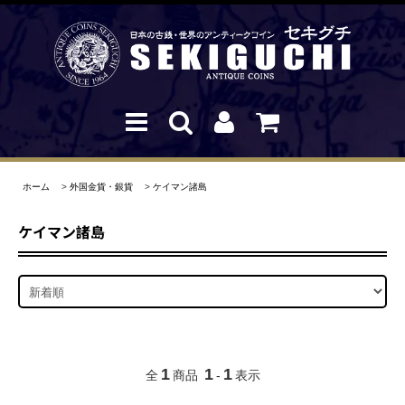
ホーム
>
外国金貨・銀貨
>
ケイマン諸島
ケイマン諸島
1
1
1
全
商品
-
表示