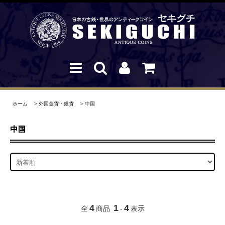
ホーム
>
外国金貨・銀貨
>
中国
中国
4
1
4
全
商品
-
表示