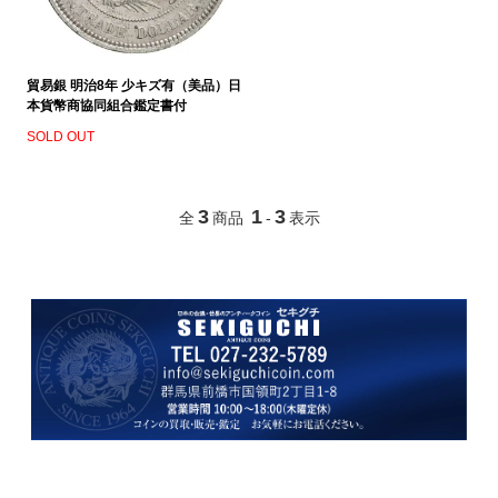
貿易銀 明治8年 少キズ有（美品）日
本貨幣商協同組合鑑定書付
SOLD OUT
3
1
3
全
商品
-
表示