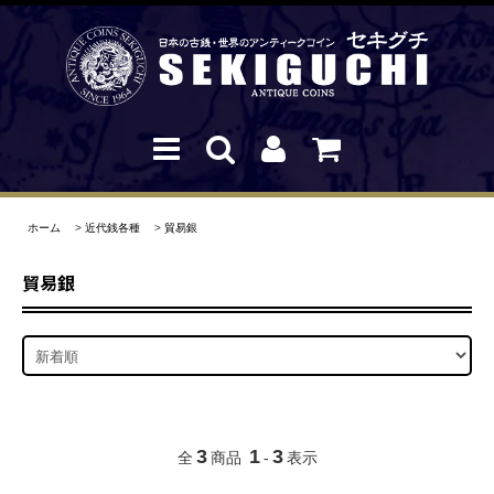
ホーム
>
近代銭各種
>
貿易銀
貿易銀
3
1
3
全
商品
-
表示