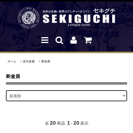
ホーム
>
近代金貨
>
新金貨
新金貨
20
1
20
全
商品
-
表示