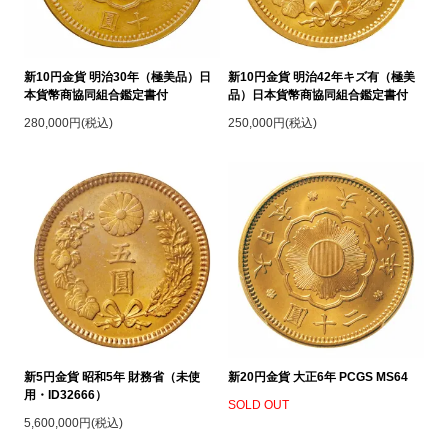
新10円金貨 明治30年（極美品）日
新10円金貨 明治42年キズ有（極美
本貨幣商協同組合鑑定書付
品）日本貨幣商協同組合鑑定書付
280,000円(税込)
250,000円(税込)
新5円金貨 昭和5年 財務省（未使
新20円金貨 大正6年 PCGS MS64
用・ID32666）
SOLD OUT
5,600,000円(税込)