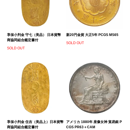
享保小判金 守七（美品） 日本貨幣
新20円金貨 大正5年 PCGS MS65
商協同組合鑑定書付
SOLD OUT
SOLD OUT
享保小判金 住吉（美品上）日本貨幣
アメリカ 1880年 座像女神 貿易銀 P
商協同組合鑑定書付
CGS PR63＋CAM