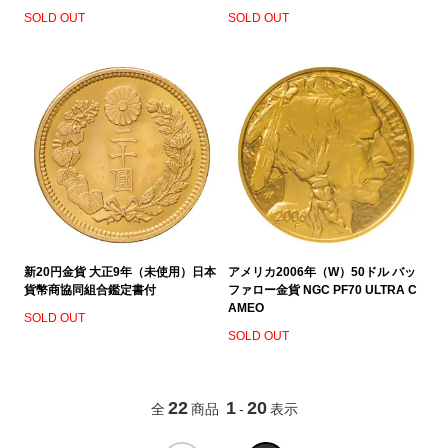
SOLD OUT
SOLD OUT
新20円金貨 大正9年（未使用）日本
アメリカ2006年（W）50ドル バッ
貨幣商協同組合鑑定書付
ファロー金貨 NGC PF70 ULTRA C
AMEO
SOLD OUT
SOLD OUT
22
1
20
全
商品
-
表示