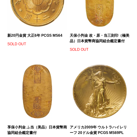
新20円金貨 大正6年 PCGS MS64
天保小判金 改・原・当三刻印（極美
品）日本貨幣商協同組合鑑定書付
SOLD OUT
SOLD OUT
享保小判金 ふ当（美品）日本貨幣商
アメリカ2009年 ウルトラハイレリ
協同組合鑑定書付
ーフ 20ドル金貨 PCGS MS69PL