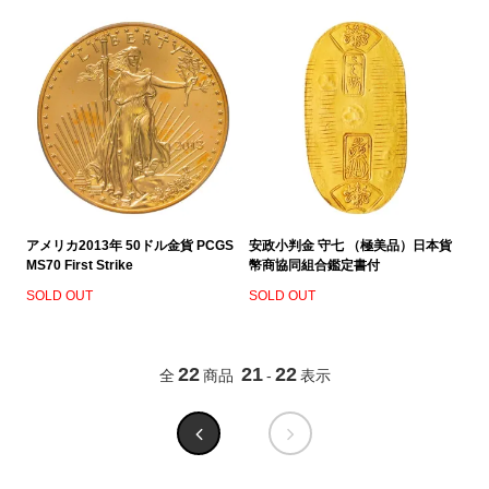
アメリカ2013年 50ドル金貨 PCGS
安政小判金 守七 （極美品）日本貨
MS70 First Strike
幣商協同組合鑑定書付
SOLD OUT
SOLD OUT
22
21
22
全
商品
-
表示