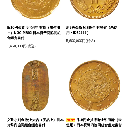
旧10円金貨 明治4年 有輪（未使用
新5円金貨 昭和5年 財務省（未使
－）NGC MS62 日本貨幣商協同組
用・ID32666）
合鑑定書付
5,600,000円(税込)
1,450,000円(税込)
文政小判金 献上大吉（美品上）日本
旧10円金貨 明治4年 有輪（未
貨幣商協同組合鑑定書付
使用）日本貨幣商協同組合鑑定書付