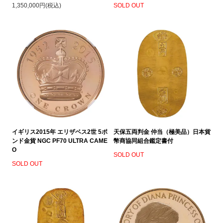
1,350,000円(税込)
SOLD OUT
イギリス2015年 エリザベス2世 5ポ
天保五両判金 仲当（極美品）日本貨
ンド金貨 NGC PF70 ULTRA CAME
幣商協同組合鑑定書付
O
SOLD OUT
SOLD OUT