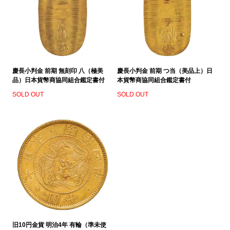
慶長小判金 前期 無刻印 八（極美
慶長小判金 前期 つ当（美品上）日
品）日本貨幣商協同組合鑑定書付
本貨幣商協同組合鑑定書付
SOLD OUT
SOLD OUT
旧10円金貨 明治4年 有輪（準未使