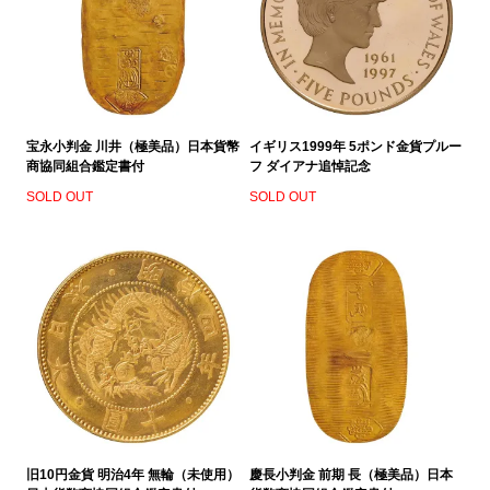
宝永小判金 川井（極美品）日本貨幣
イギリス1999年 5ポンド金貨プルー
商協同組合鑑定書付
フ ダイアナ追悼記念
SOLD OUT
SOLD OUT
旧10円金貨 明治4年 無輪（未使用）
慶長小判金 前期 長（極美品）日本