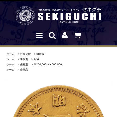
ホーム
>
近代金貨
>
旧金貨
ホーム
>
年代別
>
明治
ホーム
>
価格別
>
￥200,000〜￥500,000
ホーム
>
全商品