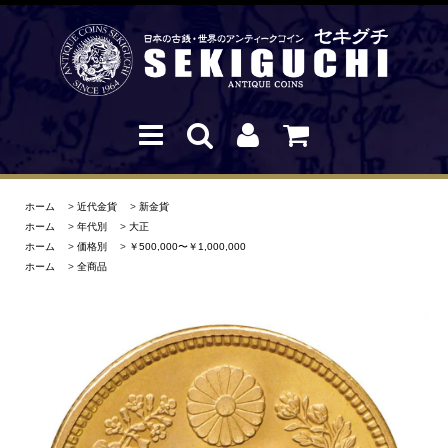
ホーム
>
近代金貨
>
新金貨
ホーム
>
年代別
>
大正
ホーム
>
価格別
>
￥500,000〜￥1,000,000
ホーム
>
全商品