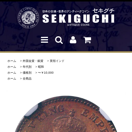
ホーム
>
外国金貨・銀貨
>
英領インド
ホーム
>
年代別
>
昭和
ホーム
>
価格別
>
〜￥10,000
ホーム
>
全商品